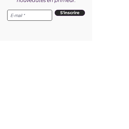
nouveautés en primeur.
S'inscrire
Boutique
Conseils et entretien
À propos
Contact
Service client
Politique de remboursement
Payer en versements