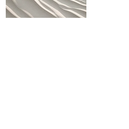
04
Nom du projet
Description de votre projet.
Rédigez un court résumé pour
présenter votre travail et son
contexte aux visiteurs. Cliquez sur
« Modifier texte » ou double-
cliquez sur la zone de texte pour
commencer.