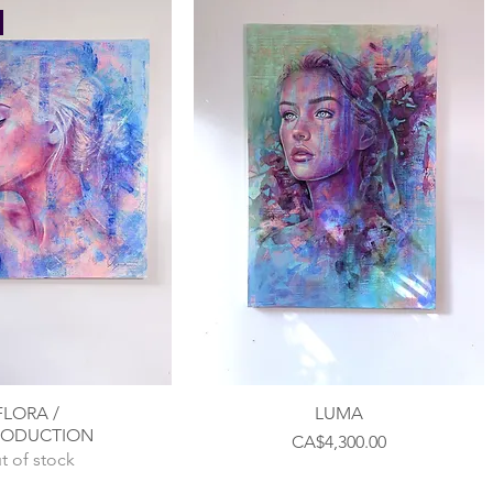
FLORA /
LUMA
RODUCTION
Price
CA$4,300.00
t of stock