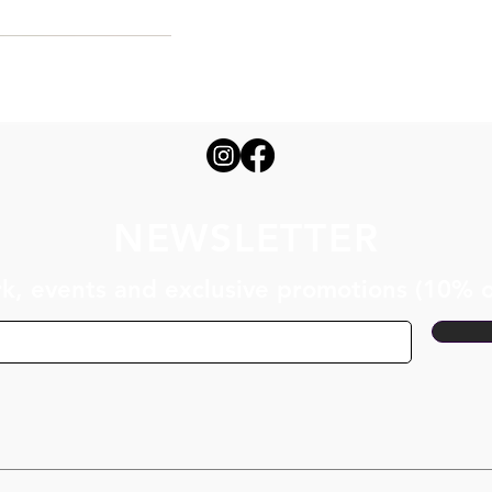
NEWSLETTER
, events and exclusive promotions (10% of
SILVA /
RODUCTION