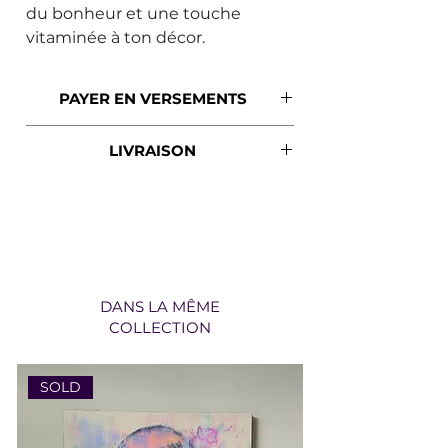
du bonheur et une touche
vitaminée à ton décor.
PAYER EN VERSEMENTS
SEZZLE
LIVRAISON
Si l'option de payer en versements
t'intéresse, seulement sélectionner
*Livraison gratuite partout au
Sezzle comme moyen de paiement
Québec*
pour que la facture soit
automatiquement divisée en 4.
DANS LA MÊME
COLLECTION
SOLD