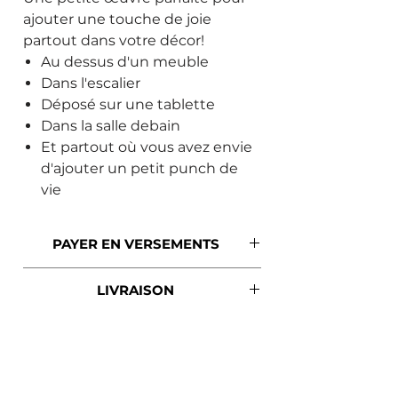
ajouter une touche de joie
partout dans votre décor!
Au dessus d'un meuble
Dans l'escalier
Déposé sur une tablette
Dans la salle debain
Et partout où vous avez envie
d'ajouter un petit punch de
vie
PAYER EN VERSEMENTS
SEZZLE
LIVRAISON
Si l'option de payer en versements
t'intéresse, seulement sélectionner
*Livraison gratuite partout au
Sezzle comme moyen de paiement
Québec*
pour que la facture soit
automatiquement divisée en 4.