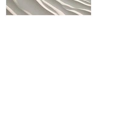
04
Nom du projet
Description de votre projet.
Rédigez un court résumé pour
présenter votre travail et son
contexte aux visiteurs. Cliquez sur
« Modifier texte » ou double-
cliquez sur la zone de texte pour
commencer.