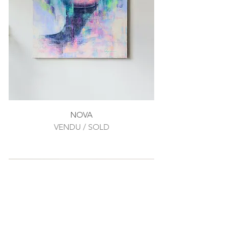
NOVA
VENDU / SOLD
SOLD OUT
SOLD OUT
INFOLETTRE