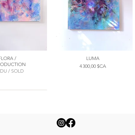
FLORA /
LUMA
RODUCTION
Prix
4 300,00 $CA
DU / SOLD