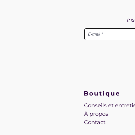
Ins
FLORA
REP
Prix
4 200,00 $CA
VEN
Boutique
Conseils et entreti
À propos
Contact