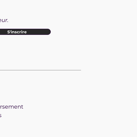
eur.
S'inscrire
ursement
s