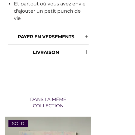
Et partout où vous avez envie
d'ajouter un petit punch de
vie
PAYER EN VERSEMENTS
SEZZLE
LIVRAISON
Si l'option de payer en versements
t'intéresse, seulement sélectionner
*Livraison gratuite partout au
Sezzle comme moyen de paiement
Québec*
pour que la facture soit
automatiquement divisée en 4.
DANS LA MÊME
COLLECTION
SOLD